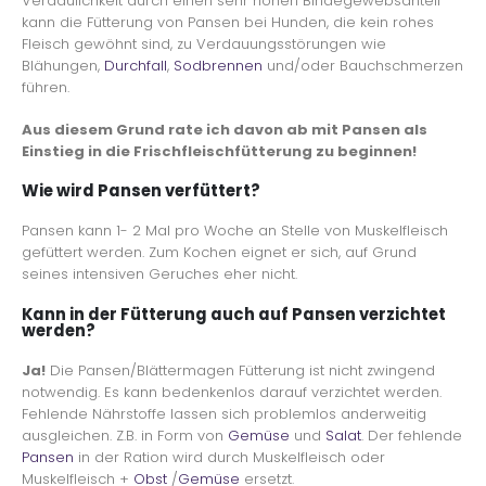
Verdaulichkeit durch einen sehr hohen Bindegewebsanteil
kann die Fütterung von Pansen bei Hunden, die kein rohes
Fleisch gewöhnt sind, zu Verdauungsstörungen wie
Blähungen,
Durchfall
,
Sodbrennen
und/oder Bauchschmerzen
führen.
Aus diesem Grund rate ich davon ab mit Pansen als
Einstieg in die Frischfleischfütterung zu beginnen!
Wie wird Pansen verfüttert?
Pansen kann 1- 2 Mal pro Woche an Stelle von Muskelfleisch
gefüttert werden. Zum Kochen eignet er sich, auf Grund
seines intensiven Geruches eher nicht.
Kann in der Fütterung auch auf Pansen verzichtet
werden?
Ja!
Die Pansen/Blättermagen Fütterung ist nicht zwingend
notwendig. Es kann bedenkenlos darauf verzichtet werden.
Fehlende Nährstoffe lassen sich problemlos anderweitig
ausgleichen. Z.B. in Form von
Gemüse
und
Salat
. Der fehlende
Pansen
in der Ration wird durch Muskelfleisch oder
Muskelfleisch +
Obst
/
Gemüse
ersetzt.