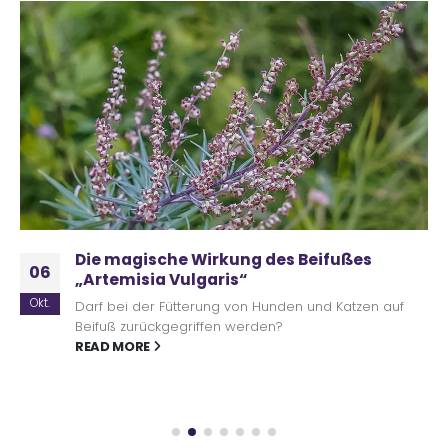
Die magische Wirkung des Beifußes
06
„Artemisia Vulgaris“
Okt.
Darf bei der Fütterung von Hunden und Katzen auf
Beifuß zurückgegriffen werden?
READ MORE