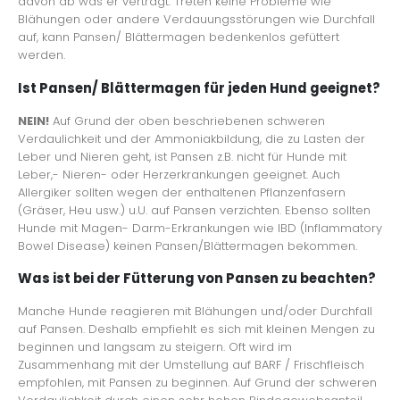
davon ab was er verträgt. Treten keine Probleme wie
Blähungen oder andere Verdauungsstörungen wie Durchfall
auf, kann Pansen/ Blättermagen bedenkenlos gefüttert
werden.
Ist Pansen/ Blättermagen für jeden Hund geeignet?
NEIN!
Auf Grund der oben beschriebenen schweren
Verdaulichkeit und der Ammoniakbildung, die zu Lasten der
Leber und Nieren geht, ist Pansen z.B. nicht für Hunde mit
Leber,- Nieren- oder Herzerkrankungen geeignet. Auch
Allergiker sollten wegen der enthaltenen Pflanzenfasern
(Gräser, Heu usw.) u.U. auf Pansen verzichten. Ebenso sollten
Hunde mit Magen- Darm-Erkrankungen wie IBD (Inflammatory
Bowel Disease) keinen Pansen/Blättermagen bekommen.
Was ist bei der Fütterung von Pansen zu beachten?
Manche Hunde reagieren mit Blähungen und/oder Durchfall
auf Pansen. Deshalb empfiehlt es sich mit kleinen Mengen zu
beginnen und langsam zu steigern. Oft wird im
Zusammenhang mit der Umstellung auf BARF / Frischfleisch
empfohlen, mit Pansen zu beginnen. Auf Grund der schweren