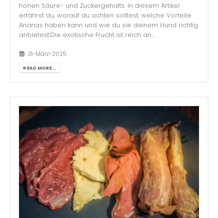
hohen Säure- und Zuckergehalts. In diesem Artikel
erfährst du, worauf du achten solltest, welche Vorteile
Ananas haben kann und wie du sie deinem Hund richtig
anbietest.Die exotische Frucht ist reich an...
31-März-2025
READ MORE...