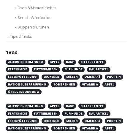
Fisch & Meeresfrüchte
Snacks & Leckerlies
Suppen & Brühen
Tips & Tricks
TAGS
ALLERGIEN BEIM HUND
APFEL
BARF
BITTERSTOFFE
FERTIGMIXE
FUTTERMILBEN
FÜR HUNDE
KAUARTIKEL
LEBERFÜTTERUNG
LECKERLIE
MILBEN
OMEGA-3
PROTEIN
RATIONSÜBERPRÜFUNG
SODBRENNEN
VITAMIN A
ÄPFEL
ÜBERVERSORGUNG
ALLERGIEN BEIM HUND
APFEL
BARF
BITTERSTOFFE
FERTIGMIXE
FUTTERMILBEN
FÜR HUNDE
KAUARTIKEL
LEBERFÜTTERUNG
LECKERLIE
MILBEN
OMEGA-3
PROTEIN
RATIONSÜBERPRÜFUNG
SODBRENNEN
VITAMIN A
ÄPFEL