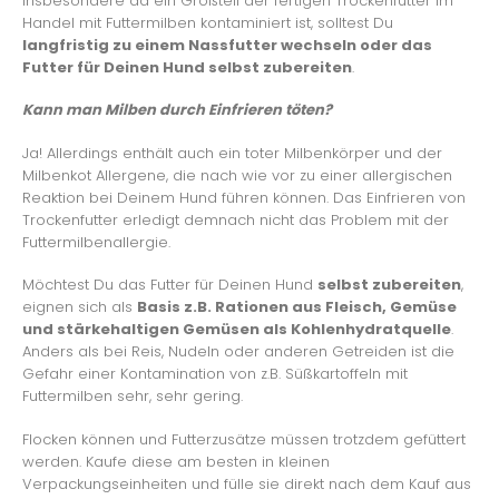
Insbesondere da ein Großteil der fertigen Trockenfutter im
Handel mit Futtermilben kontaminiert ist, solltest Du
langfristig zu einem Nassfutter wechseln oder das
Futter für Deinen Hund selbst zubereiten
.
Kann man Milben durch Einfrieren töten?
Ja! Allerdings enthält auch ein toter Milbenkörper und der
Milbenkot Allergene, die nach wie vor zu einer allergischen
Reaktion bei Deinem Hund führen können. Das Einfrieren von
Trockenfutter erledigt demnach nicht das Problem mit der
Futtermilbenallergie.
Möchtest Du das Futter für Deinen Hund
selbst zubereiten
,
eignen sich als
Basis z.B. Rationen aus Fleisch, Gemüse
und stärkehaltigen Gemüsen als Kohlenhydratquelle
.
Anders als bei Reis, Nudeln oder anderen Getreiden ist die
Gefahr einer Kontamination von z.B. Süßkartoffeln mit
Futtermilben sehr, sehr gering.
Flocken können und Futterzusätze müssen trotzdem gefüttert
werden. Kaufe diese am besten in kleinen
Verpackungseinheiten und fülle sie direkt nach dem Kauf aus