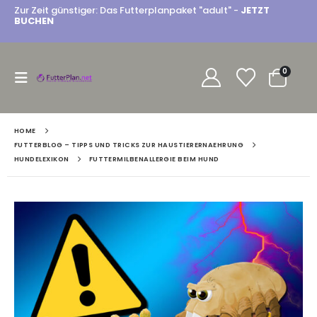
Zur Zeit günstiger: Das Futterplanpaket "adult" -
JETZT
BUCHEN
0
HOME
FUTTERBLOG – TIPPS UND TRICKS ZUR HAUSTIERERNAEHRUNG
HUNDELEXIKON
FUTTERMILBENALLERGIE BEIM HUND