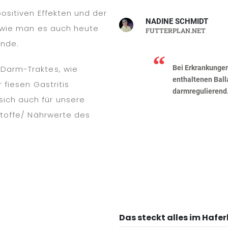
ositiven Effekten und der
NADINE SCHMIDT
- wie man es auch heute
FUTTERPLAN.NET
unde.
Darm-Traktes, wie
Bei Erkrankungen
enthaltenen
Ball
 fiesen Gastritis
darmregulierend
ich auch für unsere
stoffe/ Nährwerte des
Das steckt alles im Hafer