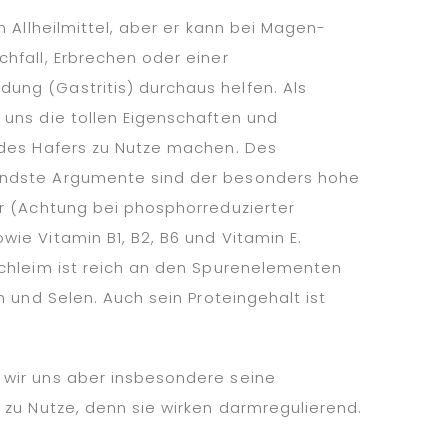
n Allheilmittel, aber er kann bei Magen-
hfall, Erbrechen oder einer
ng (Gastritis) durchaus helfen. Als
 uns die tollen Eigenschaften und
 des Hafers zu Nutze machen. Des
ndste Argumente sind der besonders hohe
or (Achtung bei phosphorreduzierter
ie Vitamin B1, B2, B6 und Vitamin E.
schleim ist reich an den Spurenelementen
n und Selen. Auch sein Proteingehalt ist
wir uns aber insbesondere seine
 zu Nutze, denn sie wirken darmregulierend.