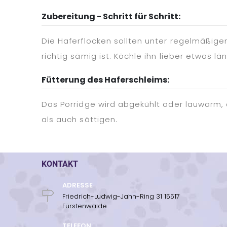
Zubereitung - Schritt für Schritt:
Die Haferflocken sollten unter regelmäßig
richtig sämig ist. Köchle ihn lieber etwas l
Fütterung des Haferschleims:
Das Porridge wird abgekühlt oder lauwarm, a
als auch sättigen.
KONTAKT
ADRESSE
Friedrich-Ludwig-Jahn-Ring 31 15517
Fürstenwalde
TELEFON