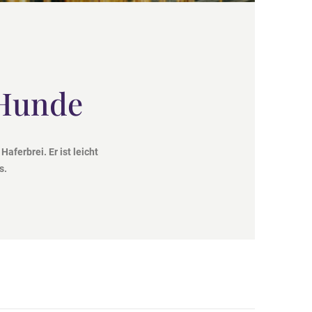
:
 Hunde
Haferbrei. Er ist leicht
s.