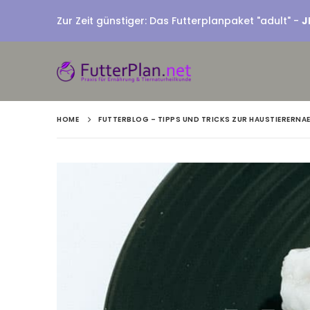
Zur Zeit günstiger: Das Futterplanpaket "adult" -
J
HOME
FUTTERBLOG – TIPPS UND TRICKS ZUR HAUSTIERERN