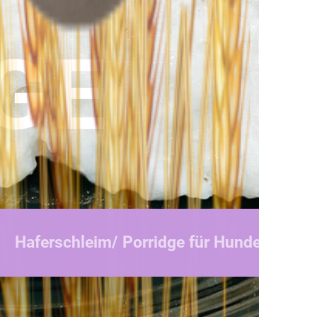
HLEIM
GE
Haferschleim/ Porridge für Hunde