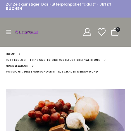
Zur Zeit günstiger: Das Futterplanpaket "adult" -
JETZT
BUCHEN
0
HOME
FUTTERBLOG – TIPPS UND TRICKS ZUR HAUSTIERERNAEHRUNG
HUNDELEXIKON
VORSICHT: DIESE NAHRUNGSMITTEL SCHADEN DEINEM HUND