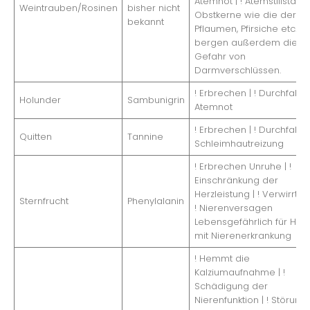
Atemnot | ! Atemstillstand
Weintrauben/Rosinen
bisher nicht
Obstkerne wie die der
bekannt
Pflaumen, Pfirsiche etc.
bergen außerdem die
Gefahr von
Darmverschlüssen.
! Erbrechen | ! Durchfall | !
Holunder
Sambunigrin
Atemnot
! Erbrechen | ! Durchfall | !
Quitten
Tannine
Schleimhautreizung
! Erbrechen Unruhe | !
Einschränkung der
Herzleistung | ! Verwirrthei
Sternfrucht
Phenylalanin
! Nierenversagen
Lebensgefährlich für Hun
mit Nierenerkrankung
! Hemmt die
Kalziumaufnahme | !
Schädigung der
Nierenfunktion | ! Störung