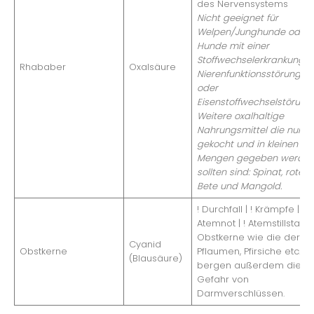
des Nervensystems
Nicht geeignet für
Welpen/Junghunde oder
Hunde mit einer
Stoffwechselerkrankung w
Rhababer
Oxalsäure
Nierenfunktionsstörungen
oder
Eisenstoffwechselstörung
Weitere oxalhaltige
Nahrungsmittel die nur
gekocht und in kleinen
Mengen gegeben werde
sollten sind: Spinat, rote
Bete und Mangold.
! Durchfall | ! Krämpfe | !
Atemnot | ! Atemstillstand
Obstkerne wie die der
Cyanid
Obstkerne
Pflaumen, Pfirsiche etc.
(Blausäure)
bergen außerdem die
Gefahr von
Darmverschlüssen.