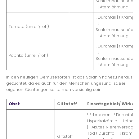
Schleimhautschäden
| ! Atemlähmung
! Durchfall | ! Krämpfe
| !
Tomate (unreif/roh)
Schleimhautschäden
| ! Atemlähmung
! Durchfall | ! Krämpfe
| !
Paprika (unreif/roh)
Schleimhautschäden
| ! Atemlähmung
In den heutigen Gemüsesorten ist das Solanin nahezu heraus
gezüchtet, da es auch für den Menschen ungesund ist. Bei
eigenen Züchtungen sollte man vorsichtig sein.
Obst
Giftstoff
Einsatzgebiet/ Wirkun
! Erbrechen | ! Durchfall | !
Hyperkalzämie | ! Letharg
| ! Akutes Nierenversagen 
Tod ! Durchfall | ! Krämpfe 
Giftstoff