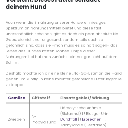
deinem Hund
Auch wenn die Ernährung unserer Hunde ein riesiges
Spektrum an Nahrungsmitteln bietet und diese fast
unerschöpflich scheinen, gibt es doch ein paar absolute No-
Goes, die nicht nur ungesund, sondern teils auch so
gefährlich sind, dass sie –man muss es so hart sagen- das
Leben des Hundes kosten können. Einige dieser
Nahrungsmittel hat man zunächst einmal gar nicht auf dem
Schirm.
Deshalb möchte ich dir eine kleine „No-Go-Liste“ an die Hand
geben um künftig in keine mitunter gefährliche Fütterungsfalle
zu tappen.
Gemüse
Giftstoff
Einsatzgebiet/ Wirkung
Hämolytische Anämie
(Blutarmut) | ! Blutiger Urin | !
N-
Zwiebeln
Durchfall
| !
Erbrechen
| !
Propyldisulfid
Tachykardie (Herzrasen) | !