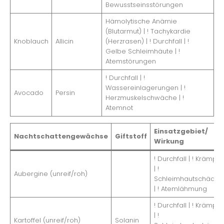
Bewusstseinsstörungen
Hämolytische Anämie
(Blutarmut) | ! Tachykardie
Knoblauch
Allicin
(Herzrasen) | ! Durchfall | !
Gelbe Schleimhäute | !
Atemstörungen
! Durchfall | !
Wassereinlagerungen | !
Avocado
Persin
Herzmuskelschwäche | !
Atemnot
Einsatzgebiet/
Nachtschattengewächse
Giftstoff
Wirkung
! Durchfall | ! Krämpfe
| !
Aubergine (unreif/roh)
Schleimhautschäden
| ! Atemlähmung
! Durchfall | ! Krämpfe
| !
Kartoffel (unreif/roh)
Solanin