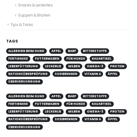
Snacks & Leckerlies
Suppen & Brühen
Tips & Tricks
TAGS
ALLERGIEN BEIM HUND
APFEL
BARF
BITTERSTOFFE
FERTIGMIXE
FUTTERMILBEN
FÜR HUNDE
KAUARTIKEL
LEBERFÜTTERUNG
LECKERLIE
MILBEN
OMEGA-3
PROTEIN
RATIONSÜBERPRÜFUNG
SODBRENNEN
VITAMIN A
ÄPFEL
ÜBERVERSORGUNG
ALLERGIEN BEIM HUND
APFEL
BARF
BITTERSTOFFE
FERTIGMIXE
FUTTERMILBEN
FÜR HUNDE
KAUARTIKEL
LEBERFÜTTERUNG
LECKERLIE
MILBEN
OMEGA-3
PROTEIN
RATIONSÜBERPRÜFUNG
SODBRENNEN
VITAMIN A
ÄPFEL
ÜBERVERSORGUNG