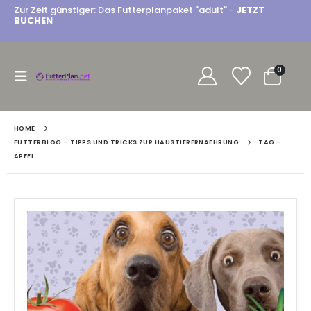
Zur Zeit günstiger: Das Futterplanpaket "adult" -
JETZT
BUCHEN
0
HOME
FUTTERBLOG – TIPPS UND TRICKS ZUR HAUSTIERERNAEHRUNG
TAG -
APFEL