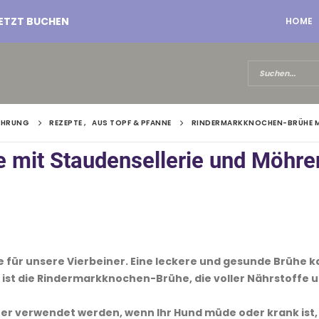
ETZT BUCHEN
HOME
AEHRUNG
REZEPTE
,
AUS TOPF & PFANNE
RINDERMARKKNOCHEN-BRÜHE MI
mit Staudensellerie und Möhre
 für unsere Vierbeiner. Eine leckere und gesunde Brühe 
 ist die Rindermarkknochen-Brühe, die voller Nährstoffe u
r verwendet werden, wenn Ihr Hund müde oder krank ist,