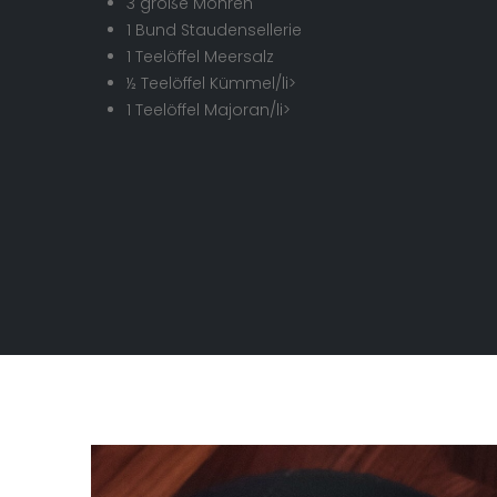
3 große Möhren
1 Bund Staudensellerie
1 Teelöffel Meersalz
½ Teelöffel Kümmel/li>
1 Teelöffel Majoran/li>