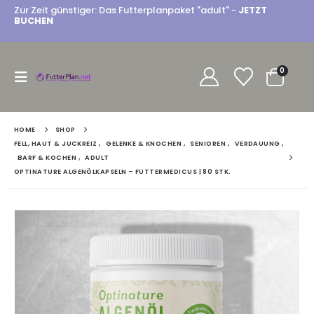
Zur Zeit günstiger: Das Futterplanpaket "adult" -
JETZT
BUCHEN
0
HOME
SHOP
FELL, HAUT & JUCKREIZ
,
GELENKE & KNOCHEN
,
SENIOREN
,
VERDAUUNG
,
BARF & KOCHEN
,
ADULT
OPTINATURE ALGENÖLKAPSELN – FUTTERMEDICUS | 80 STK.