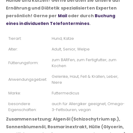
Hunde und Katzen? Gerne beraten Sie unsere auf
Ernährung und Diätetik spezialisierten Experten
persönlich! Gerne per
Mail
oder durch
Buchung
eines individuellen Telefontermines
.
Tierart:
Hund, Katze
Alter:
Adult, Senior, Welpe
zum BARFen, zum Fertigfutter, zum
Fütterungsform:
Kochen
Gelenke, Haut, Fell & Krallen, Leber,
Anwendungsgebiet:
Niere
Marke:
Futtermedicus
besondere
auch für Allergiker geeignet, Omega-
Eigenschaften:
3-Fettsäuren, vegan
Zusammensetzung:
Algenöl (Schizochytrium sp.),
Sonnenblumenöl, Rosmarinextrakt, Hülle (Glycerin,