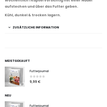
Wöchentlich 1 Kapsel vorsichtig mit einer Nadel
aufstechen und über das Futter geben.
Kühl, dunkel & trocken lagern.
ZUSÄTZLICHE INFORMATION
MEISTGEKAUFT
Futterjournal
0
out of 5
9,99
€
NEU
Futterjournal