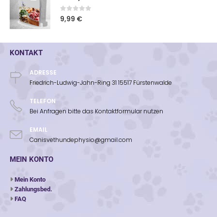
0
out of 5
9,99
€
KONTAKT
ADRESSE
Friedrich-Ludwig-Jahn-Ring 31 15517 Fürstenwalde
TELEFON
Bei Anfragen bitte das Kontaktformular nutzen
EMAIL
Canisvethundephysio@gmail.com
MEIN KONTO
Mein Konto
Zahlungsbed.
FAQ