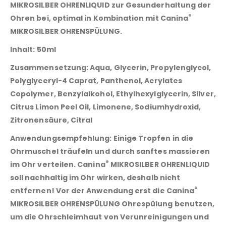
MIKROSILBER OHRENLIQUID
zur Gesunderhaltung der
®
Ohren bei, optimal in Kombination mit
Canina
MIKROSILBER OHRENSPÜLUNG
.
Inhalt:
50ml
Zusammensetzung:
Aqua, Glycerin, Propylenglycol,
Polyglyceryl-4 Caprat, Panthenol, Acrylates
Copolymer, Benzylalkohol, Ethylhexylglycerin, Silver,
Citrus Limon Peel Oil, Limonene, Sodiumhydroxid,
Zitronensäure, Citral
Anwendungsempfehlung:
Einige Tropfen in die
Ohrmuschel träufeln und durch sanftes massieren
®
im Ohr verteilen.
Canina
MIKROSILBER OHRENLIQUID
soll nachhaltig im Ohr wirken, deshalb nicht
®
entfernen! Vor der Anwendung erst die
Canina
MIKROSILBER OHRENSPÜLUNG
Ohrespülung benutzen,
um die Ohrschleimhaut von Verunreinigungen und