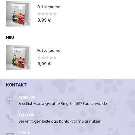
Futterjournal
0
out of 5
9,99
€
NEU
Futterjournal
0
out of 5
9,99
€
KONTAKT
ADRESSE
Friedrich-Ludwig-Jahn-Ring 31 15517 Fürstenwalde
TELEFON
Bei Anfragen bitte das Kontaktformular nutzen
EMAIL