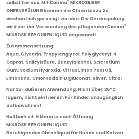
®
selbst heraus. Mit
Canina
MIKROSILBER
OHRENSPÜLUNG
können die Ohren bis zu 3x
wöchentlich gereinigt werden. Die Ohrenspülung
®
wird vor der Verwendung des pflegenden
Canina
MIKROSILBER OHRENLIQUID
angewandt.
Zusammensetzung:
Aqua, Glycerin, Propylenglycol, Polyglyceryl-4
Caprat, Salicylsäure, Benzylalkohol, Sclerotium
Gum, Sodium Hydroxid, Citrus Limon Peel Oil,
Limonene, Chlorhexidin Digluconat, Silver, Citral
Nur zur äußeren Anwendung. Nicht über 25°C
lagern, nicht einfrieren. Für Kinder unzugänglich
aufbewahren!
Haltbarkeit:
6 Monate nach Öffnung
MIKROSILBER OHRENLIQUID :
Beruhigendes Ohrenliquid für Hunde und Katzen