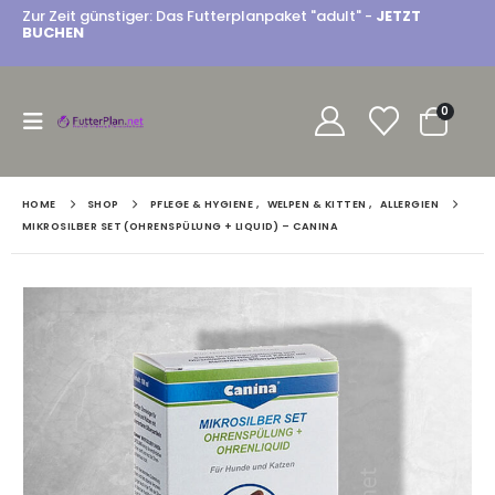
Zur Zeit günstiger: Das Futterplanpaket "adult" -
JETZT
BUCHEN
0
HOME
SHOP
PFLEGE & HYGIENE
,
WELPEN & KITTEN
,
ALLERGIEN
MIKROSILBER SET (OHRENSPÜLUNG + LIQUID) – CANINA