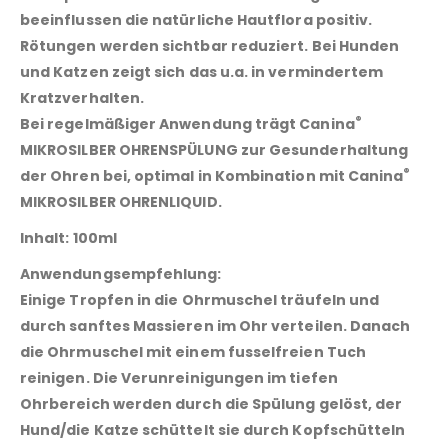
beeinflussen die natürliche Hautflora positiv.
Rötungen werden sichtbar reduziert. Bei Hunden
und Katzen zeigt sich das u.a. in vermindertem
Kratzverhalten.
®
Bei regelmäßiger Anwendung trägt
Canina
MIKROSILBER OHRENSPÜLUNG
zur Gesunderhaltung
®
der Ohren bei, optimal in Kombination mit
Canina
MIKROSILBER OHRENLIQUID
.
Inhalt:
100ml
Anwendungsempfehlung:
Einige Tropfen in die Ohrmuschel träufeln und
durch sanftes Massieren im Ohr verteilen. Danach
die Ohrmuschel mit einem fusselfreien Tuch
reinigen. Die Verunreinigungen im tiefen
Ohrbereich werden durch die Spülung gelöst, der
Hund/die Katze schüttelt sie durch Kopfschütteln