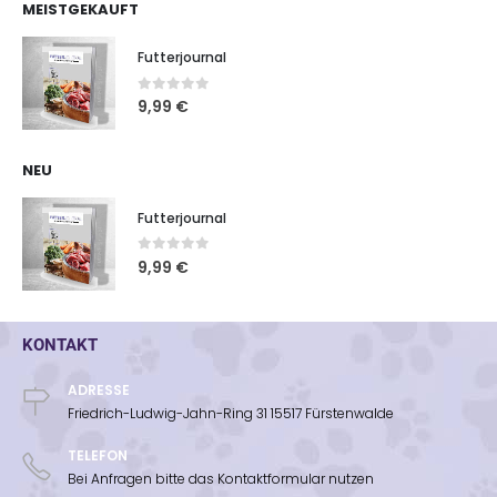
MEISTGEKAUFT
Futterjournal
0
out of 5
9,99
€
NEU
Futterjournal
0
out of 5
9,99
€
KONTAKT
ADRESSE
Friedrich-Ludwig-Jahn-Ring 31 15517 Fürstenwalde
TELEFON
Bei Anfragen bitte das Kontaktformular nutzen