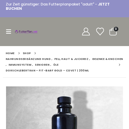
Zur Zeit günstiger: Das Futterplanpaket "adult" -
JETZT
BUCHEN
0
HOME
SHOP
NAHRUNGSERGÄNZUNG HUND
,
FELL, HAUT & JUCKREIZ
,
GELENKE & KNOCHEN
,
IMMUNSYSTEM
,
SENIOREN
,
ÖLE
DORSCHLEBERTRAN – FIT-BARF GOLD – CDVET | 200ML