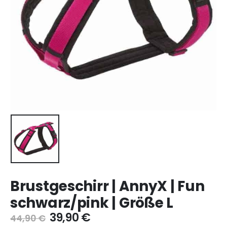
Brustgeschirr | AnnyX | Fun
schwarz/pink | Größe L
39,90
€
44,90
€