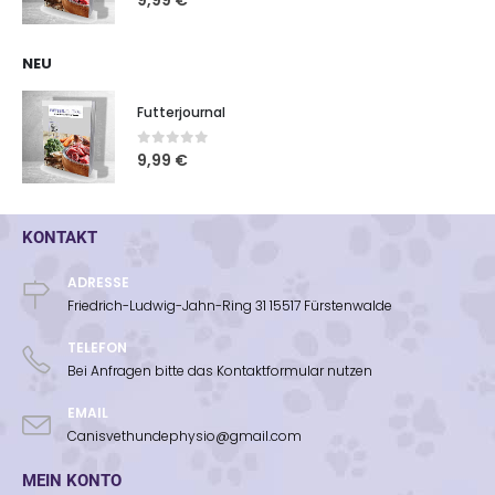
9,99
€
NEU
Futterjournal
0
out of 5
9,99
€
KONTAKT
ADRESSE
Friedrich-Ludwig-Jahn-Ring 31 15517 Fürstenwalde
TELEFON
Bei Anfragen bitte das Kontaktformular nutzen
EMAIL
Canisvethundephysio@gmail.com
MEIN KONTO