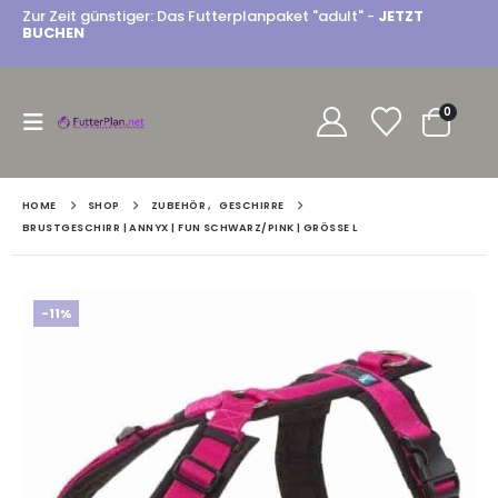
Zur Zeit günstiger: Das Futterplanpaket "adult" -
JETZT
BUCHEN
0
HOME
SHOP
ZUBEHÖR
,
GESCHIRRE
BRUSTGESCHIRR | ANNYX | FUN SCHWARZ/PINK | GRÖSSE L
-11%