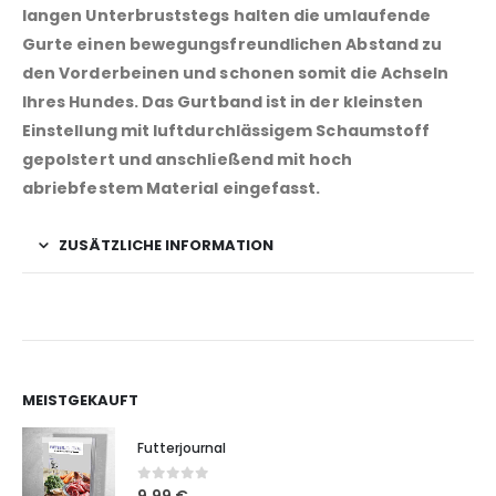
langen Unterbruststegs halten die umlaufende
Gurte einen bewegungsfreundlichen Abstand zu
den Vorderbeinen und schonen somit die Achseln
Ihres Hundes. Das Gurtband ist in der kleinsten
Einstellung mit luftdurchlässigem Schaumstoff
gepolstert und anschließend mit hoch
abriebfestem Material eingefasst.
ZUSÄTZLICHE INFORMATION
MEISTGEKAUFT
Futterjournal
0
out of 5