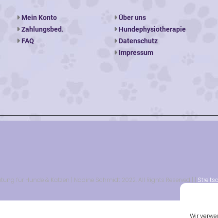
Mein Konto
Über uns
Zahlungsbed.
Hundephysiotherapie
FAQ
Datenschutz
Impressum
tung für Hunde & Katzen | Nadine Schmidt 2022. All Rights Reserved | |
Streits
Wir verwe