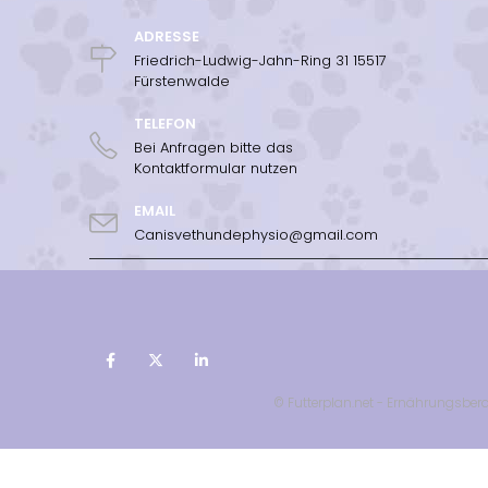
ADRESSE
Friedrich-Ludwig-Jahn-Ring 31 15517
Fürstenwalde
TELEFON
Bei Anfragen bitte das
Kontaktformular nutzen
EMAIL
Canisvethundephysio@gmail.com
© Futterplan.net - Ernährungsbera