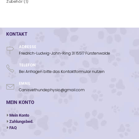
Zubehör
1
KONTAKT
ADRESSE
Friedrich-Ludwig-Jahn-Ring 31 15517 Fürstenwalde
TELEFON
Bei Anfragen bitte das Kontaktformular nutzen
EMAIL
Canisvethundephysio@gmail.com
MEIN KONTO
Mein Konto
Zahlungsbed.
FAQ