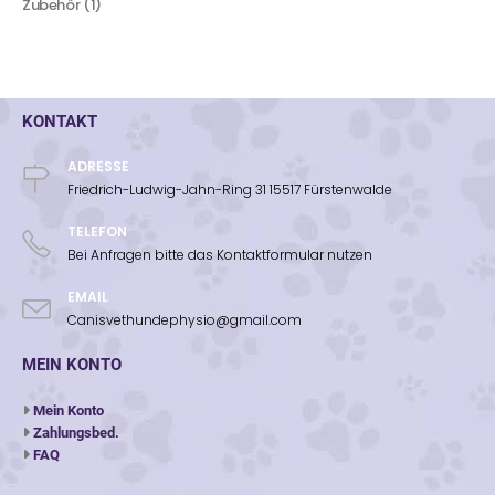
Zubehör
1
KONTAKT
ADRESSE
Friedrich-Ludwig-Jahn-Ring 31 15517 Fürstenwalde
TELEFON
Bei Anfragen bitte das Kontaktformular nutzen
EMAIL
Canisvethundephysio@gmail.com
MEIN KONTO
Mein Konto
Zahlungsbed.
FAQ