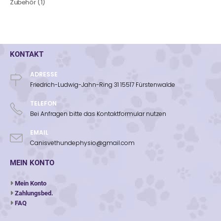
Zubehör
1
KONTAKT
ADRESSE
Friedrich-Ludwig-Jahn-Ring 31 15517 Fürstenwalde
TELEFON
Bei Anfragen bitte das Kontaktformular nutzen
EMAIL
Canisvethundephysio@gmail.com
MEIN KONTO
Mein Konto
Zahlungsbed.
FAQ