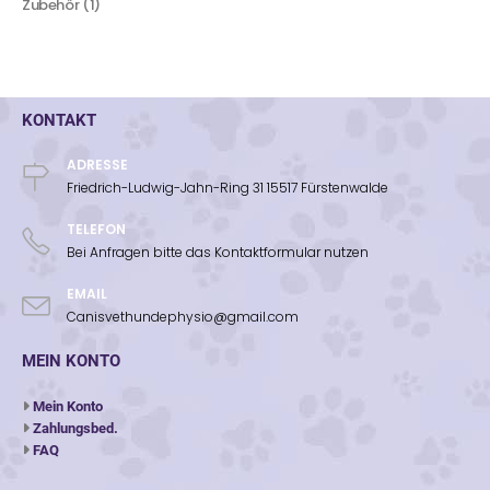
Zubehör
1
KONTAKT
ADRESSE
Friedrich-Ludwig-Jahn-Ring 31 15517 Fürstenwalde
TELEFON
Bei Anfragen bitte das Kontaktformular nutzen
EMAIL
Canisvethundephysio@gmail.com
MEIN KONTO
Mein Konto
Zahlungsbed.
FAQ