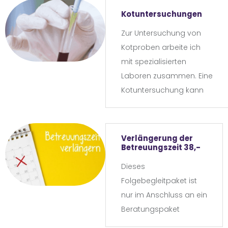
Rationsanpassung zu
Kotuntersuchungen
einem vergünstigten
Zur Untersuchung von
Bundle-Preis
Kotproben arbeite ich
mit spezialisierten
Laboren zusammen. Eine
Kotuntersuchung kann
Probleme der
Verdauung offenlegen,
aber auch auf
Verlängerung der
Erkrankungen hinweisen.
Betreuungszeit 38,-
Sie ist vielfach
Dieses
Entscheidungsgrundlage
Folgebegleitpaket ist
tierärztlicher
nur im Anschluss an ein
Behandlung.
Beratungspaket
buchbar. Es garantiert