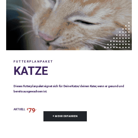
FUTTERPLANPAKET
KATZE
Dieses Futterplanpaket eignet sich für Deine Katze/ deinen Kater, wenn er gesund und
bereits ausgewachsen ist.
79
AKTUELL
€
,-
+ MEHR ERFAHREN