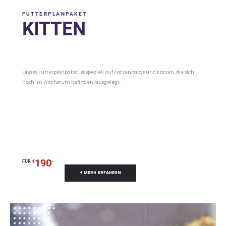
FUTTERPLANPAKET
KITTEN
Dieses Futterplanpaket ist speziell auf Katzenbabys und Katzen, die sich
noch im Wachstum befinden, ausgelegt.
190
FÜR
€
,-
+ MERH ERFAHREN