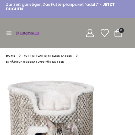
Zur Zeit günstiger: Das Futterplanpaket "adult" -
JETZT
BUCHEN
0
HOME
FUTTERPLAN ERSTELLEN LASSEN
ERNÄHRUNGSBERATUNG FÜR KATZEN