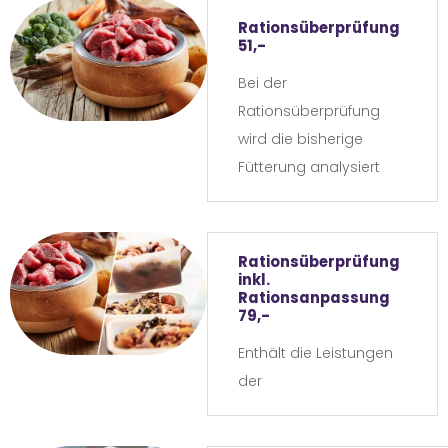
Rationsüberprüfung
51,-
Bei der
Rationsüberprüfung
wird die bisherige
Fütterung analysiert
und mögliche
Schwachstellen bzw-
Mängel aufgedeckt. Die
Rationsüberprüfung
Rationsüberprüfung
inkl.
Rationsanpassung
kann nicht nur bei der
79,-
Rohfütterung sinnvoll
Enthält die Leistungen
sein, sondern auch
der
beim Kochen oder
Rationsüberprüfung
Fertigfutter.
sowie der