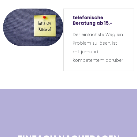
eine enge vierwöchige
Begleitung über den im
telefonische
Beratungspaket
Beratung ab 15,-
angegebenen
Der einfachste Weg ein
Betreuungszeitraum
Problem zu lösen, ist
hinaus.
mit jemand
kompetentem darüber
zu sprechen. Viele
Fragestellungen lassen
sich bereits in einem
Gespräch klären. Auch
können Ratschläge für
das weitere Vorgehen
hilfreich sein.